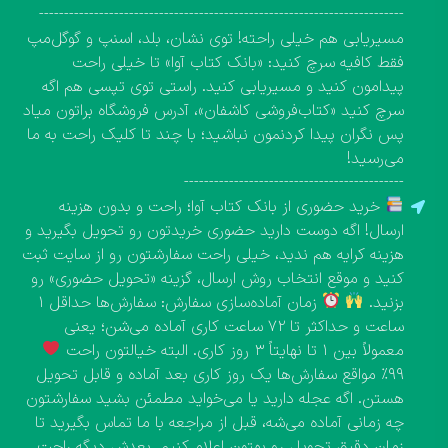
-------------------------------------------------------------------------
مسیریابی هم خیلی راحته! توی نشان، بلد، اسنپ و گوگل‌مپ
فقط کافیه سرچ کنید: «بانک کتاب آوا» تا خیلی راحت
پیدامون کنید و مسیریابی کنید. راستی توی تپسی هم اگه
سرچ کنید «کتاب‌فروشی کاشفان»، آدرس فروشگاه براتون میاد
پس نگران پیدا کردنمون نباشید؛ با چند تا کلیک راحت به ما
می‌رسید!
--------------------------------------------
خرید حضوری از بانک کتاب آوا؛ راحت و بدون هزینه
ارسال! اگه دوست دارید حضوری خریدتون رو تحویل بگیرید و
هزینه کرایه هم ندید، خیلی راحت سفارشتون رو از سایت ثبت
کنید و موقع انتخاب روش ارسال، گزینه «تحویل حضوری» رو
بزنید.
زمان آماده‌سازی سفارش: سفارش‌ها حداقل ۱
ساعت و حداکثر تا ۷۲ ساعت کاری آماده می‌شن؛ یعنی
معمولاً بین ۱ تا نهایتاً ۳ روز کاری. البته خیالتون راحت
۹۹٪ مواقع سفارش‌ها یک روز کاری بعد آماده و قابل تحویل
هستن. اگه عجله دارید یا می‌خواید مطمئن بشید سفارشتون
چه زمانی آماده می‌شه، قبل از مراجعه با ما تماس بگیرید تا
زمان دقیق تحویل رو بهتون اعلام کنیم. بعدش دیگه راحت