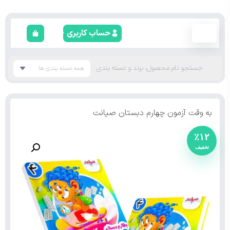
حساب کاربری
به وقت آزمون چهارم دبستان صیانت
٪۱۲