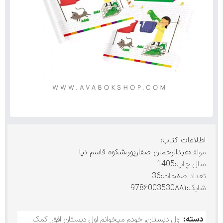
اطلاعات کتاب:
مولف:
عبدالرحمان صفارپور،شکوه قاسم نیا
سال چاپ
:1405
تعداد صفحات
:36
شابک
:978۶003530۸۸۱
دسته:
اول دبستان
,
خودم میخوانم اول دبستان افق
,
کمک