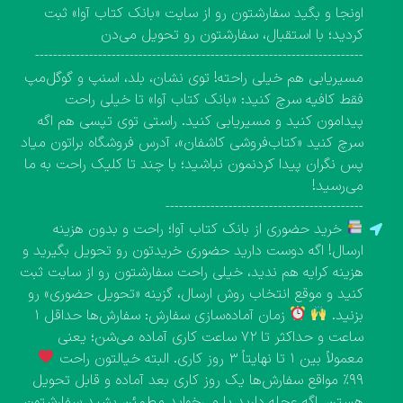
اونجا و بگید سفارشتون رو از سایت «بانک کتاب آوا» ثبت
کردید؛ با استقبال، سفارشتون رو تحویل می‌دن
-------------------------------------------------------------------------
مسیریابی هم خیلی راحته! توی نشان، بلد، اسنپ و گوگل‌مپ
فقط کافیه سرچ کنید: «بانک کتاب آوا» تا خیلی راحت
پیدامون کنید و مسیریابی کنید. راستی توی تپسی هم اگه
سرچ کنید «کتاب‌فروشی کاشفان»، آدرس فروشگاه براتون میاد
پس نگران پیدا کردنمون نباشید؛ با چند تا کلیک راحت به ما
می‌رسید!
--------------------------------------------
خرید حضوری از بانک کتاب آوا؛ راحت و بدون هزینه
ارسال! اگه دوست دارید حضوری خریدتون رو تحویل بگیرید و
هزینه کرایه هم ندید، خیلی راحت سفارشتون رو از سایت ثبت
کنید و موقع انتخاب روش ارسال، گزینه «تحویل حضوری» رو
بزنید.
زمان آماده‌سازی سفارش: سفارش‌ها حداقل ۱
ساعت و حداکثر تا ۷۲ ساعت کاری آماده می‌شن؛ یعنی
معمولاً بین ۱ تا نهایتاً ۳ روز کاری. البته خیالتون راحت
۹۹٪ مواقع سفارش‌ها یک روز کاری بعد آماده و قابل تحویل
هستن. اگه عجله دارید یا می‌خواید مطمئن بشید سفارشتون