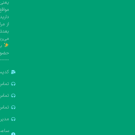
یعنی معمولاً بین 
مواقع
دارید
از مر
بعدش 
می‌ری
با
حضور
-------
کدپستی: 5
تماس: 881688
تماس: 322611
تماس: 637412
مدیریت: 18
ساعت ک