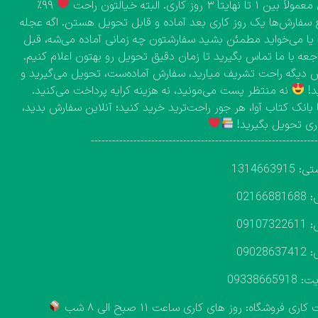
۱ تا نهایتاً ۳ روز کاری. البته خیالتون راحت
۹۹٪
 سفارش‌ها یک روز کاری بعد آماده و قابل تحویل هستن. اگه عجله
 یا می‌خواید مطمئن بشید سفارشتون چه زمانی آماده می‌شه، قبل
اجعه با ما تماس بگیرید تا زمان دقیق تحویل رو بهتون اعلام کنیم.
دیگه راحت تشریف میارید، سفارش آماده‌ست، تحویل می‌گیرید و
د!
نه منتظر پست می‌مونید، نه هزینه کرایه پرداخت می‌کنید.
 بانک کتاب آوا، هر جور راحت‌ترید خرید کنید؛ آنلاین سفارش بدید،
ی تحویل بگیرید!
---------------------------------------------------------------
131466391
02166
09107
09028
093386659
اری فروشگاه: روز های کاری ساعت ۱۱ صبح الی ۸ شب