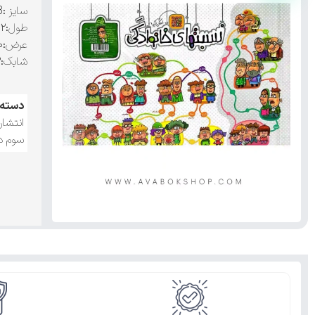
سایز
:A3
طول
:۴۲ سانتی متر
عرض
:۳۰ سانتی متر
شابک
:۹۷۸۶۲۲۷۰۶۹۵۶۳
دسته:
انتشار
سوم د