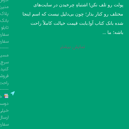
پولت رو تلف نکن! اشتباهِ چرخیدن در سایت‌های
منیری
پلاک ۱۳۶۰، طبقه اول تک واحد مشخص( کتاب‌فروشی 
مختلف رو کنار بذار؛ چون بی‌دلیل نیست که اسم اینجا
بانک 
شده بانک کتاب آوا.​بابت قیمت خیالت کاملاً راحت
تابلو
باشه؛ ما ...
سفارش
سفار
نمایش بیشتر
-------
مسیری
سرچ ک
کنید.
فروشگ
راحت 
-------
خر
دوست 
خیلی 
ارسال