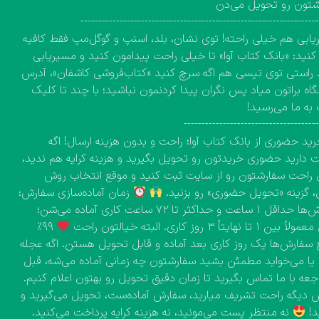
شتون رو تحویل می‌دن
------------------------------------------------------------------
ابی هم خیلی راحته! توی نشان، بلد، اسنپ و گوگل‌مپ فقط کافیه
نید: «بانک کتاب آوا» تا خیلی راحت پیدامون کنید و مسیریابی
 راستی توی تپسی هم اگه سرچ کنید «کتاب‌فروشی کاشفان»، آدرس
اه براتون میاد پس نگران پیدا کردنمون نباشید؛ با چند تا کلیک
به ما می‌رسید!
-------------------------------------
ید حضوری از بانک کتاب آوا؛ راحت و بدون هزینه ارسال! اگه
دارید حضوری خریدتون رو تحویل بگیرید و هزینه کرایه هم ندید،
راحت سفارشتون رو از سایت ثبت کنید و موقع انتخاب روش
، گزینه «تحویل حضوری» رو بزنید.
زمان آماده‌سازی سفارش:
سفارش‌ها حداقل ۱ ساعت و حداکثر تا ۷۲ ساعت کاری آماده می‌شن؛
۱ تا نهایتاً ۳ روز کاری. البته خیالتون راحت
۹۹٪
 سفارش‌ها یک روز کاری بعد آماده و قابل تحویل هستن. اگه عجله
 یا می‌خواید مطمئن بشید سفارشتون چه زمانی آماده می‌شه، قبل
اجعه با ما تماس بگیرید تا زمان دقیق تحویل رو بهتون اعلام کنیم.
دیگه راحت تشریف میارید، سفارش آماده‌ست، تحویل می‌گیرید و
د!
نه منتظر پست می‌مونید، نه هزینه کرایه پرداخت می‌کنید.