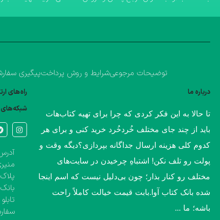
توضیحات مرجوعی
شرایط و روش پرداخت
پیگیری سفار
درباره ما
راه‌های ار
شبکه‌های 
​تا حالا به این فکر کردی که چرا برای تهیه کتاب‌هات
باید از چند جای مختلف خُردخُرد خرید کنی و برای هر
کدوم کلی هزینه ارسال جداگانه بپردازی؟​دیگه وقت و
آدرس 
پولت رو تلف نکن! اشتباهِ چرخیدن در سایت‌های
منیری
پلاک ۱۳۶۰، طبقه اول تک واحد مشخص( کتاب‌فروشی 
مختلف رو کنار بذار؛ چون بی‌دلیل نیست که اسم اینجا
بانک 
شده بانک کتاب آوا.​بابت قیمت خیالت کاملاً راحت
تابلو
باشه؛ ما ...
سفارش