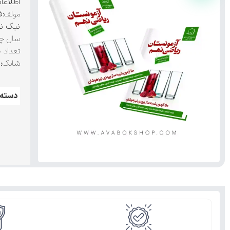
اطلاعا
مولف:
ف
نیک نش
سال چا
تعداد 
شابک
:۹۷۸۶۰۰۴۹۶۲۲۳۰
دسته: