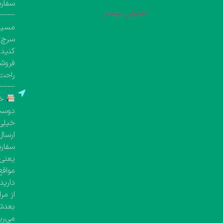
سفار
نمایش بیشتر
-------
مسیری
سرچ ک
کنید.
فروشگ
راحت 
-------
خر
دوست 
خیلی 
ارسال
یعنی معمولاً بین 
مواقع
دارید
از مر
بعدش 
می‌ری