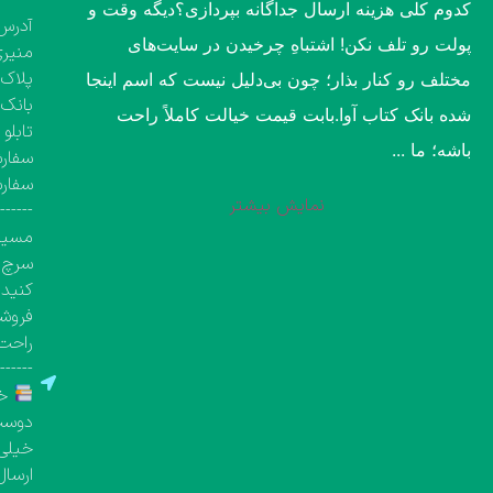
کدوم کلی هزینه ارسال جداگانه بپردازی؟​دیگه وقت و
آدرس 
پولت رو تلف نکن! اشتباهِ چرخیدن در سایت‌های
منیری
پلاک ۱۳۶۰، طبقه اول تک واحد مشخص( کتاب‌فروشی 
مختلف رو کنار بذار؛ چون بی‌دلیل نیست که اسم اینجا
بانک 
شده بانک کتاب آوا.​بابت قیمت خیالت کاملاً راحت
تابلو
باشه؛ ما ...
سفارش
سفار
نمایش بیشتر
-------
مسیری
سرچ ک
کنید.
فروشگ
راحت 
-------
خر
دوست 
خیلی 
ارسال