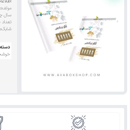
اطلاعا
مولف
:ع
سال چ
تعداد 
شابک
:۹۷۸۶۰۰۵۶۹۵۴۵۸
دسته:
خوشخ