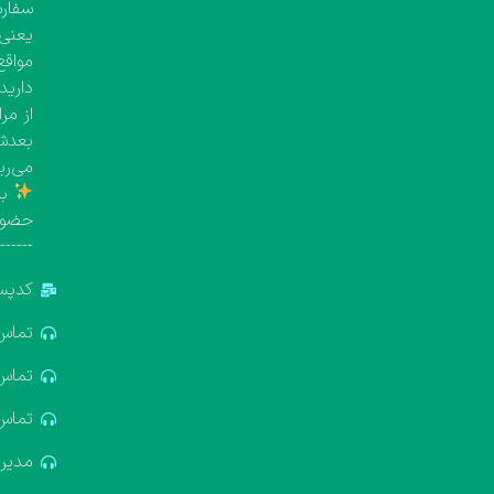
یعنی معمولاً بین 
مواقع
دارید
از مر
بعدش 
می‌ری
با
حضور
-------
کدپستی: 5
تماس: 881688
تماس: 322611
تماس: 637412
مدیریت: 18