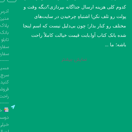
کدوم کلی هزینه ارسال جداگانه بپردازی؟​دیگه وقت و
آدرس 
پولت رو تلف نکن! اشتباهِ چرخیدن در سایت‌های
منیری
پلاک ۱۳۶۰، طبقه اول تک واحد مشخص( کتاب‌فروشی 
مختلف رو کنار بذار؛ چون بی‌دلیل نیست که اسم اینجا
بانک 
شده بانک کتاب آوا.​بابت قیمت خیالت کاملاً راحت
تابلو
باشه؛ ما ...
سفارش
سفار
نمایش بیشتر
-------
مسیری
سرچ ک
کنید.
فروشگ
راحت 
-------
خر
دوست 
خیلی 
ارسال