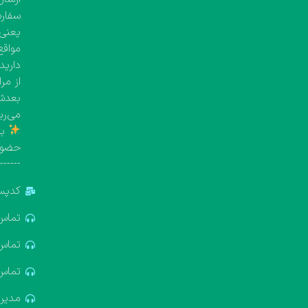
یعنی معمولاً بین 
مواقع
دارید
از مر
بعدش 
می‌ری
با
حضور
-------
کدپستی: 5
تماس: 881688
تماس: 322611
تماس: 637412
مدیریت: 18