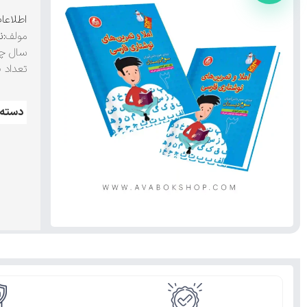
اطلاعا
مولف:
ن
سال چ
تعداد 
دسته: