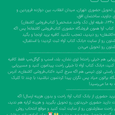
تحویل حضوری :تهران، میدان انقلاب، بین دوازده فروردین و
 جاوید، ساختمان افق،
کاشفان)
کتاب آوا همون فروشگاه حضوری کتاب‌فروشی کاشفانه! پس اگه
 «کاشفان» رو دیدید، تعجب نکنید کافیه برید اونجا و بگید
تون رو از سایت «بانک کتاب آوا» ثبت کردید؛ با استقبال،
شتون رو تحویل می‌دن
------------------------------------------------------------------
ابی هم خیلی راحته! توی نشان، بلد، اسنپ و گوگل‌مپ فقط کافیه
نید: «بانک کتاب آوا» تا خیلی راحت پیدامون کنید و مسیریابی
 راستی توی تپسی هم اگه سرچ کنید «کتاب‌فروشی کاشفان»، آدرس
اه براتون میاد پس نگران پیدا کردنمون نباشید؛ با چند تا کلیک
به ما می‌رسید!
-------------------------------------
ید حضوری از بانک کتاب آوا؛ راحت و بدون هزینه ارسال! اگه
دارید حضوری خریدتون رو تحویل بگیرید و هزینه کرایه هم ندید،
راحت سفارشتون رو از سایت ثبت کنید و موقع انتخاب روش
، گزینه «تحویل حضوری» رو بزنید.
زمان آماده‌سازی سفارش: