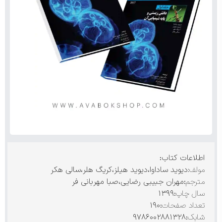
اطلاعات کتاب:
مولف:
دیوید ساداوا،دیوید هیلز،کریگ هلر،سالی هکر
مترجم
:مهران جبیبی رضایی،صبا مهربانی فر
سال چاپ
:۱۳۹۹
تعداد صفحات
:۱۹۰
شابک
:۹۷۸۶۰۰۲۸۸۱۳۲۸