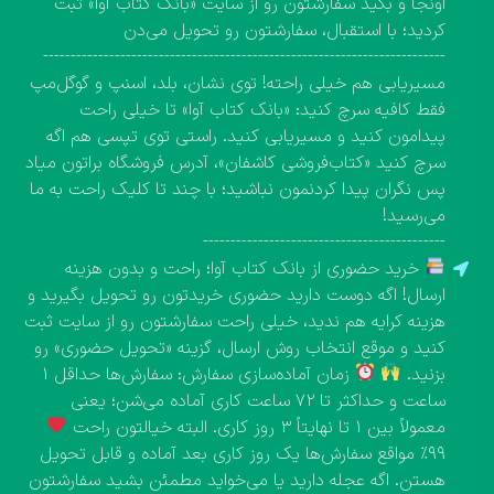
اونجا و بگید سفارشتون رو از سایت «بانک کتاب آوا» ثبت
کردید؛ با استقبال، سفارشتون رو تحویل می‌دن
-------------------------------------------------------------------------
مسیریابی هم خیلی راحته! توی نشان، بلد، اسنپ و گوگل‌مپ
فقط کافیه سرچ کنید: «بانک کتاب آوا» تا خیلی راحت
پیدامون کنید و مسیریابی کنید. راستی توی تپسی هم اگه
سرچ کنید «کتاب‌فروشی کاشفان»، آدرس فروشگاه براتون میاد
پس نگران پیدا کردنمون نباشید؛ با چند تا کلیک راحت به ما
می‌رسید!
--------------------------------------------
خرید حضوری از بانک کتاب آوا؛ راحت و بدون هزینه
ارسال! اگه دوست دارید حضوری خریدتون رو تحویل بگیرید و
هزینه کرایه هم ندید، خیلی راحت سفارشتون رو از سایت ثبت
کنید و موقع انتخاب روش ارسال، گزینه «تحویل حضوری» رو
بزنید.
زمان آماده‌سازی سفارش: سفارش‌ها حداقل ۱
ساعت و حداکثر تا ۷۲ ساعت کاری آماده می‌شن؛ یعنی
معمولاً بین ۱ تا نهایتاً ۳ روز کاری. البته خیالتون راحت
۹۹٪ مواقع سفارش‌ها یک روز کاری بعد آماده و قابل تحویل
هستن. اگه عجله دارید یا می‌خواید مطمئن بشید سفارشتون