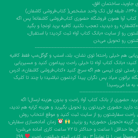
 جاوید، ساختمان افق،
کاشفان)
کتاب آوا همون فروشگاه حضوری کتاب‌فروشی کاشفانه! پس اگه
 «کاشفان» رو دیدید، تعجب نکنید کافیه برید اونجا و بگید
تون رو از سایت «بانک کتاب آوا» ثبت کردید؛ با استقبال،
شتون رو تحویل می‌دن
------------------------------------------------------------------
ابی هم خیلی راحته! توی نشان، بلد، اسنپ و گوگل‌مپ فقط کافیه
نید: «بانک کتاب آوا» تا خیلی راحت پیدامون کنید و مسیریابی
 راستی توی تپسی هم اگه سرچ کنید «کتاب‌فروشی کاشفان»، آدرس
اه براتون میاد پس نگران پیدا کردنمون نباشید؛ با چند تا کلیک
به ما می‌رسید!
-------------------------------------
ید حضوری از بانک کتاب آوا؛ راحت و بدون هزینه ارسال! اگه
دارید حضوری خریدتون رو تحویل بگیرید و هزینه کرایه هم ندید،
راحت سفارشتون رو از سایت ثبت کنید و موقع انتخاب روش
، گزینه «تحویل حضوری» رو بزنید.
زمان آماده‌سازی سفارش:
سفارش‌ها حداقل ۱ ساعت و حداکثر تا ۷۲ ساعت کاری آماده می‌شن؛
۱ تا نهایتاً ۳ روز کاری. البته خیالتون راحت
۹۹٪