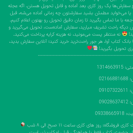
 سفارش‌ها یک روز کاری بعد آماده و قابل تحویل هستن. اگه عجله
 یا می‌خواید مطمئن بشید سفارشتون چه زمانی آماده می‌شه، قبل
اجعه با ما تماس بگیرید تا زمان دقیق تحویل رو بهتون اعلام کنیم.
دیگه راحت تشریف میارید، سفارش آماده‌ست، تحویل می‌گیرید و
د!
نه منتظر پست می‌مونید، نه هزینه کرایه پرداخت می‌کنید.
 بانک کتاب آوا، هر جور راحت‌ترید خرید کنید؛ آنلاین سفارش بدید،
ی تحویل بگیرید!
---------------------------------------------------------------
131466391
02166
09107
09028
093386659
اری فروشگاه: روز های کاری ساعت ۱۱ صبح الی ۸ شب
 حضوری کتاب فقط با هماهنگی قبلی امکان‌پذیر است.