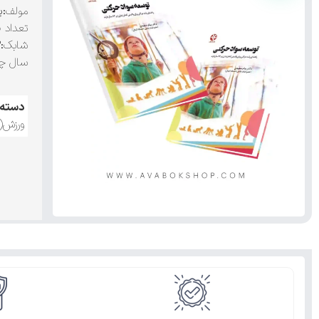
مولف
:پ
تعداد 
شابک
:۹۷۸۹۶۴۲۰۶۱۳۰۳
سال چا
دسته:
ورزش(ب