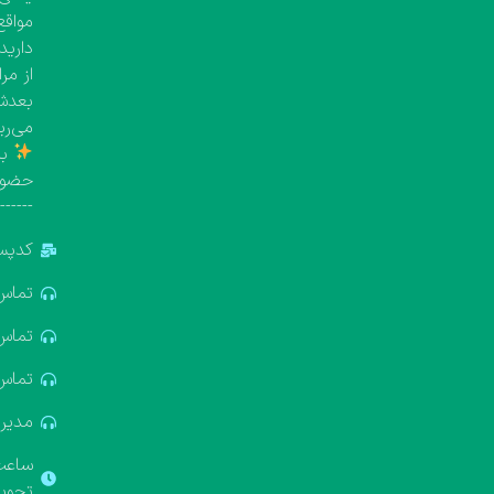
مواقع
دارید
از مر
بعدش 
می‌ری
با
حضور
-------
کدپستی: 5
تماس: 881688
تماس: 322611
تماس: 637412
مدیریت: 18
ساعت ک
تحویل