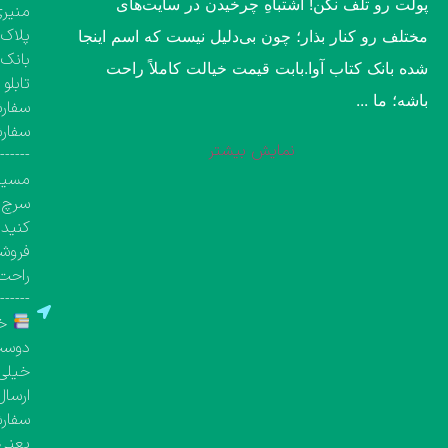
پولت رو تلف نکن! اشتباهِ چرخیدن در سایت‌های
منیری
پلاک ۱۳۶۰، طبقه اول تک واحد مشخص( کتاب‌فروشی 
مختلف رو کنار بذار؛ چون بی‌دلیل نیست که اسم اینجا
بانک 
شده بانک کتاب آوا.​بابت قیمت خیالت کاملاً راحت
تابلو
باشه؛ ما ...
سفارش
سفار
نمایش بیشتر
-------
مسیری
سرچ ک
کنید.
فروشگ
راحت 
-------
خر
دوست 
خیلی 
ارسال
یعنی معمولاً بین 