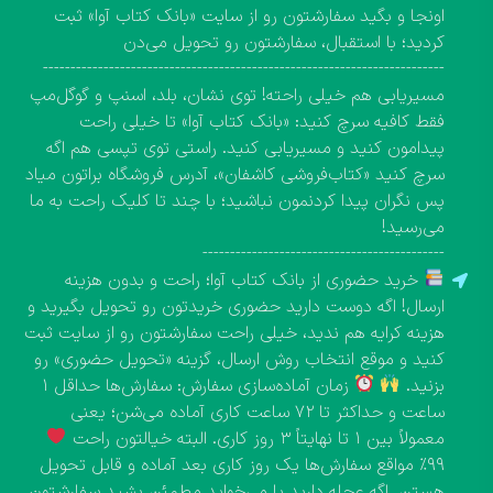
اونجا و بگید سفارشتون رو از سایت «بانک کتاب آوا» ثبت
کردید؛ با استقبال، سفارشتون رو تحویل می‌دن
-------------------------------------------------------------------------
مسیریابی هم خیلی راحته! توی نشان، بلد، اسنپ و گوگل‌مپ
فقط کافیه سرچ کنید: «بانک کتاب آوا» تا خیلی راحت
پیدامون کنید و مسیریابی کنید. راستی توی تپسی هم اگه
سرچ کنید «کتاب‌فروشی کاشفان»، آدرس فروشگاه براتون میاد
پس نگران پیدا کردنمون نباشید؛ با چند تا کلیک راحت به ما
می‌رسید!
--------------------------------------------
خرید حضوری از بانک کتاب آوا؛ راحت و بدون هزینه
ارسال! اگه دوست دارید حضوری خریدتون رو تحویل بگیرید و
هزینه کرایه هم ندید، خیلی راحت سفارشتون رو از سایت ثبت
کنید و موقع انتخاب روش ارسال، گزینه «تحویل حضوری» رو
بزنید.
زمان آماده‌سازی سفارش: سفارش‌ها حداقل ۱
ساعت و حداکثر تا ۷۲ ساعت کاری آماده می‌شن؛ یعنی
معمولاً بین ۱ تا نهایتاً ۳ روز کاری. البته خیالتون راحت
۹۹٪ مواقع سفارش‌ها یک روز کاری بعد آماده و قابل تحویل
هستن. اگه عجله دارید یا می‌خواید مطمئن بشید سفارشتون