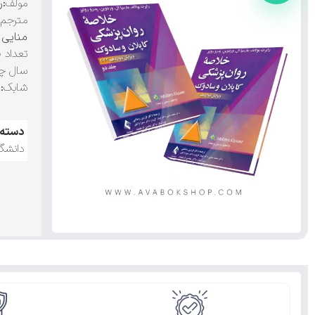
مولف
:ر
مترجم
:
منایی
تعداد 
سال چ
شابک
:۹۷۸۶۲۲۲۵۷۱۷۱۹
دسته:
دانشگ