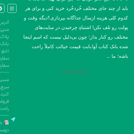
باید از چند جای مختلف خُردخُرد خرید کنی و برای هر
کدوم کلی هزینه ارسال جداگانه بپردازی؟​دیگه وقت و
آدرس 
پولت رو تلف نکن! اشتباهِ چرخیدن در سایت‌های
منیری
پلاک ۱۳۶۰، طبقه اول تک واحد مشخص( کتاب‌فروشی 
مختلف رو کنار بذار؛ چون بی‌دلیل نیست که اسم اینجا
بانک 
شده بانک کتاب آوا.​بابت قیمت خیالت کاملاً راحت
تابلو
باشه؛ ما ...
سفارش
سفار
نمایش بیشتر
-------
مسیری
سرچ ک
کنید.
فروشگ
راحت 
-------
خر
دوست 