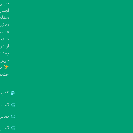
خیلی 
ارسال
یعنی معمولاً بین 
مواقع
دارید
از مر
بعدش 
می‌ری
با
حضور
-------
کدپستی: 5
تماس: 881688
تماس: 322611
تماس: 637412