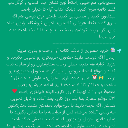
مسیریابی هم خیلی راحته! توی نشان، بلد، اسنپ و گوگل‌مپ
فقط کافیه سرچ کنید: «بانک کتاب آوا» تا خیلی راحت
پیدامون کنید و مسیریابی کنید. راستی توی تپسی هم اگه
سرچ کنید «کتاب‌فروشی کاشفان»، آدرس فروشگاه براتون میاد
پس نگران پیدا کردنمون نباشید؛ با چند تا کلیک راحت به ما
می‌رسید!
--------------------------------------------
خرید حضوری از بانک کتاب آوا؛ راحت و بدون هزینه
ارسال! اگه دوست دارید حضوری خریدتون رو تحویل بگیرید و
هزینه کرایه هم ندید، خیلی راحت سفارشتون رو از سایت ثبت
کنید و موقع انتخاب روش ارسال، گزینه «تحویل حضوری» رو
بزنید.
زمان آماده‌سازی سفارش: سفارش‌ها حداقل ۱
ساعت و حداکثر تا ۷۲ ساعت کاری آماده می‌شن؛ یعنی
معمولاً بین ۱ تا نهایتاً ۳ روز کاری. البته خیالتون راحت
۹۹٪ مواقع سفارش‌ها یک روز کاری بعد آماده و قابل تحویل
هستن. اگه عجله دارید یا می‌خواید مطمئن بشید سفارشتون
چه زمانی آماده می‌شه، قبل از مراجعه با ما تماس بگیرید تا
زمان دقیق تحویل رو بهتون اعلام کنیم. بعدش دیگه راحت
تشریف میارید، سفارش آماده‌ست، تحویل می‌گیرید و می‌رید!