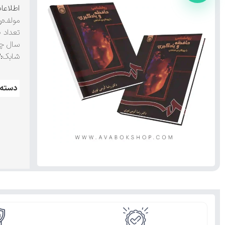
اطلاعا
مولف
:ر
تعداد 
سال چ
شابک
:۹۷۸۹۶۴۴۵۹۹۱۶۳
دسته: