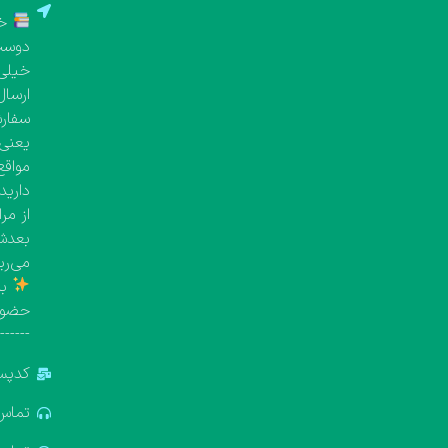
خر
دوست 
خیلی 
ارسال
یعنی معمولاً بین 
مواقع
دارید
از مر
بعدش 
می‌ری
با
حضور
-------
کدپستی: 5
تماس: 881688