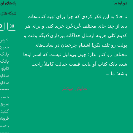
درباره ما
راه‌های ار
شبکه‌های 
​تا حالا به این فکر کردی که چرا برای تهیه کتاب‌هات
باید از چند جای مختلف خُردخُرد خرید کنی و برای هر
کدوم کلی هزینه ارسال جداگانه بپردازی؟​دیگه وقت و
آدرس 
پولت رو تلف نکن! اشتباهِ چرخیدن در سایت‌های
منیری
پلاک ۱۳۶۰، طبقه اول تک واحد مشخص( کتاب‌فروشی 
مختلف رو کنار بذار؛ چون بی‌دلیل نیست که اسم اینجا
بانک 
شده بانک کتاب آوا.​بابت قیمت خیالت کاملاً راحت
تابلو
باشه؛ ما ...
سفارش
سفار
نمایش بیشتر
-------
مسیری
سرچ ک
کنید.
فروشگ
راحت 
-------