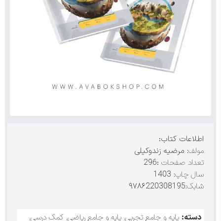
اطلاعات کتاب:
مولف:
مرضیه زندوکیلی
تعداد صفحات
:296
سال چاپ:
1403
شابک:
۹۷۸۶220308195
دسته:
پایه و جامع تجربی
,
پایه و جامع ریاضی
,
کمک درسی
,