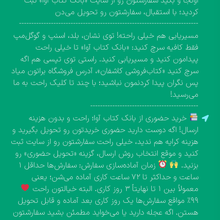
اونجا و بگید سفارشتون رو از سایت «بانک کتاب آوا» ثبت
کردید؛ با استقبال، سفارشتون رو تحویل می‌دن
-------------------------------------------------------------------------
مسیریابی هم خیلی راحته! توی نشان، بلد، اسنپ و گوگل‌مپ
فقط کافیه سرچ کنید: «بانک کتاب آوا» تا خیلی راحت
پیدامون کنید و مسیریابی کنید. راستی توی تپسی هم اگه
سرچ کنید «کتاب‌فروشی کاشفان»، آدرس فروشگاه براتون میاد
پس نگران پیدا کردنمون نباشید؛ با چند تا کلیک راحت به ما
می‌رسید!
--------------------------------------------
خرید حضوری از بانک کتاب آوا؛ راحت و بدون هزینه
ارسال! اگه دوست دارید حضوری خریدتون رو تحویل بگیرید و
هزینه کرایه هم ندید، خیلی راحت سفارشتون رو از سایت ثبت
کنید و موقع انتخاب روش ارسال، گزینه «تحویل حضوری» رو
بزنید.
زمان آماده‌سازی سفارش: سفارش‌ها حداقل ۱
ساعت و حداکثر تا ۷۲ ساعت کاری آماده می‌شن؛ یعنی
معمولاً بین ۱ تا نهایتاً ۳ روز کاری. البته خیالتون راحت
۹۹٪ مواقع سفارش‌ها یک روز کاری بعد آماده و قابل تحویل
هستن. اگه عجله دارید یا می‌خواید مطمئن بشید سفارشتون