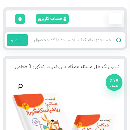
حساب کاربری
جستجو
کتاب زنگ حل مسئله همگام با ریاضیات کانگورو 3 فاطمی
٪۱۷