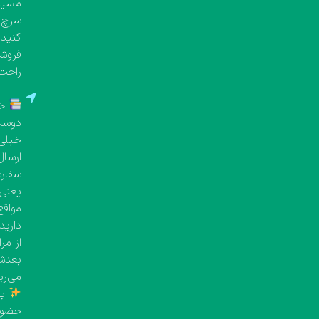
مسیری
سرچ ک
کنید.
فروشگ
راحت 
-------
خر
دوست 
خیلی 
ارسال
یعنی معمولاً بین 
مواقع
دارید
از مر
بعدش 
می‌ری
با
حضور