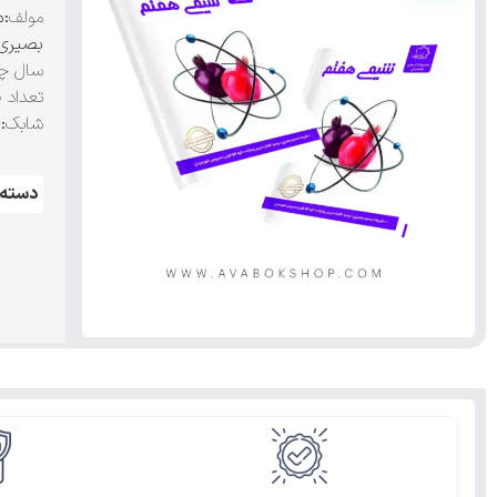
مولف
:م
بصیری،
سال چا
تعداد 
شابک
:۹۷۸۶۰۰۹۴۶۲۰۴۹
دسته: