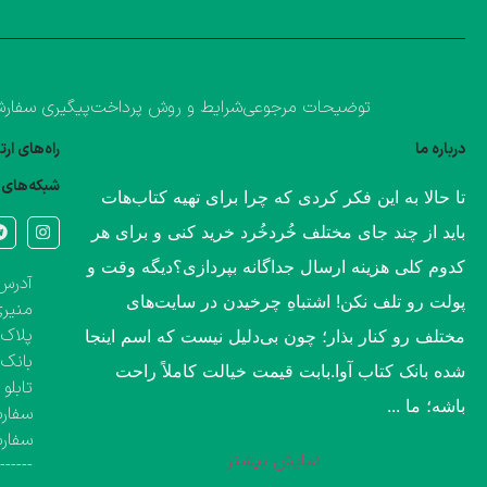
توضیحات مرجوعی
شرایط و روش پرداخت
پیگیری سفار
درباره ما
راه‌های ار
شبکه‌های 
​تا حالا به این فکر کردی که چرا برای تهیه کتاب‌هات
باید از چند جای مختلف خُردخُرد خرید کنی و برای هر
کدوم کلی هزینه ارسال جداگانه بپردازی؟​دیگه وقت و
آدرس 
پولت رو تلف نکن! اشتباهِ چرخیدن در سایت‌های
منیری
پلاک ۱۳۶۰، طبقه اول تک واحد مشخص( کتاب‌فروشی 
مختلف رو کنار بذار؛ چون بی‌دلیل نیست که اسم اینجا
بانک 
شده بانک کتاب آوا.​بابت قیمت خیالت کاملاً راحت
تابلو
باشه؛ ما ...
سفارش
سفار
نمایش بیشتر
-------