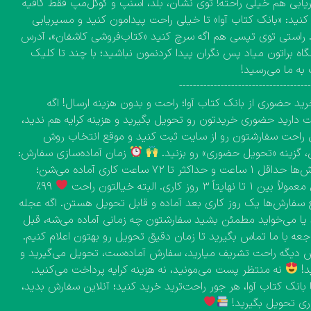
ابی هم خیلی راحته! توی نشان، بلد، اسنپ و گوگل‌مپ فقط کافیه
نید: «بانک کتاب آوا» تا خیلی راحت پیدامون کنید و مسیریابی
 راستی توی تپسی هم اگه سرچ کنید «کتاب‌فروشی کاشفان»، آدرس
اه براتون میاد پس نگران پیدا کردنمون نباشید؛ با چند تا کلیک
به ما می‌رسید!
-------------------------------------
ید حضوری از بانک کتاب آوا؛ راحت و بدون هزینه ارسال! اگه
دارید حضوری خریدتون رو تحویل بگیرید و هزینه کرایه هم ندید،
راحت سفارشتون رو از سایت ثبت کنید و موقع انتخاب روش
، گزینه «تحویل حضوری» رو بزنید.
زمان آماده‌سازی سفارش:
سفارش‌ها حداقل ۱ ساعت و حداکثر تا ۷۲ ساعت کاری آماده می‌شن؛
۱ تا نهایتاً ۳ روز کاری. البته خیالتون راحت
۹۹٪
 سفارش‌ها یک روز کاری بعد آماده و قابل تحویل هستن. اگه عجله
 یا می‌خواید مطمئن بشید سفارشتون چه زمانی آماده می‌شه، قبل
اجعه با ما تماس بگیرید تا زمان دقیق تحویل رو بهتون اعلام کنیم.
دیگه راحت تشریف میارید، سفارش آماده‌ست، تحویل می‌گیرید و
د!
نه منتظر پست می‌مونید، نه هزینه کرایه پرداخت می‌کنید.
 بانک کتاب آوا، هر جور راحت‌ترید خرید کنید؛ آنلاین سفارش بدید،
ی تحویل بگیرید!