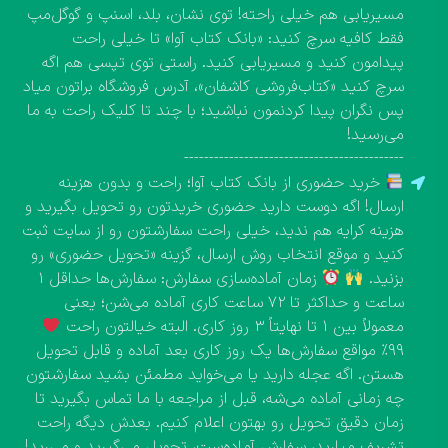
مسیریابی هم خیلی راحته! توی نشان، بلد، اسنپ و گوگل‌مپ
فقط کافیه سرچ کنید: «بانک کتاب آوا» تا خیلی راحت
پیدامون کنید و مسیریابی کنید. راستی توی تپسی هم اگه
سرچ کنید «کتاب‌فروشی کاشفان»، آدرس فروشگاه براتون میاد
پس نگران پیدا کردنمون نباشید؛ با چند تا کلیک راحت به ما
می‌رسید!
--------------------------------------------
خرید حضوری از بانک کتاب آوا؛ راحت و بدون هزینه
ارسال! اگه دوست دارید حضوری خریدتون رو تحویل بگیرید و
هزینه کرایه هم ندید، خیلی راحت سفارشتون رو از سایت ثبت
کنید و موقع انتخاب روش ارسال، گزینه «تحویل حضوری» رو
بزنید.
زمان آماده‌سازی سفارش: سفارش‌ها حداقل ۱
ساعت و حداکثر تا ۷۲ ساعت کاری آماده می‌شن؛ یعنی
معمولاً بین ۱ تا نهایتاً ۳ روز کاری. البته خیالتون راحت
۹۹٪ مواقع سفارش‌ها یک روز کاری بعد آماده و قابل تحویل
هستن. اگه عجله دارید یا می‌خواید مطمئن بشید سفارشتون
چه زمانی آماده می‌شه، قبل از مراجعه با ما تماس بگیرید تا
زمان دقیق تحویل رو بهتون اعلام کنیم. بعدش دیگه راحت
تشریف میارید، سفارش آماده‌ست، تحویل می‌گیرید و می‌رید!