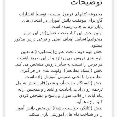
توضیحات
مجموعه کتابهای فرمول بیست ، توسط انتشارات
گاج برای موفقیت دانش آموزان در امتحان های
پایان ترم به چاپ رسیده است.
اولین بخش این کتاب تحت عنوان((در این درس
میخوانیم))شامل اهداف اصلی و فرعی درس مذکور
میشود.
بخش مهم دوم ، تحت عنوان((مشاوره))به تعیین
بارم بندی دروس می پردازد و از این طریق اهمیت
هر درس را نسبت به سایر دروس مشخص می کند.
بخش ((سبک مطالعه)) اولویت بندی در فراگیری
مطالب را با لحنی صمیمی آموزش زاده است.
بخش ((ایستگاه حدیث،آیه و شعر)):این بخش شامل
ترجمه روان آیات ،احادیث و اشعار و همچنین ارائه
پیام آیات در قالب سوال و پاسخ و مشخص کردن
کلید واژه ها آیه.
بخش ((تلنگر، حواست باشه)):این بخش دانش آموز
را در شناخت دام های آموزشی یاری میکند.