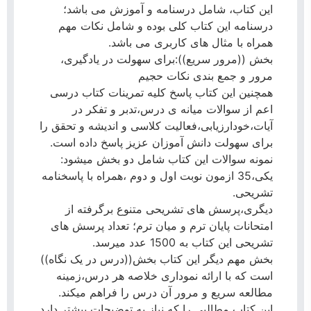
این کتاب، شامل درسنامه و آموزش می باشد؛
درسنامه این کتاب کلی بوده و شامل نکات مهم
همراه با مثال های کاربری می باشد.
بخش ((مرور سریع)):برای سهولت در یادگیری،
مرور و جمع بندی نکات حجیم
همچنین این کتاب پاسخ کلیه تمرینات کتاب درسی
اعم از سوالات میانه ی درس،تدبر و تفکر در
آیات،خودارزیابی،فعالیت کلاسی و اندیشه و تحقق را
برای سهولت دانش آموزان عزیز پاسخ داده است.
نمونه سوالات این کتاب شامل دو بخش میشود:
یکی،35 ازمون نوبت اول و دوم ،همراه با پاسخنامه
تشریحی.
دیگری،پرسش های تشریحی متنوع برگرفته از
امتحانات پایان ترم و میان ترم؛ تعداد پرسش های
تشریحی این کتاب به 1500 عدد میرسد.
بخش مهم دیگر این کتاب بخش((درس در یک نگاه))
است که با ارائه نموداری خلاصه هر درس،زمینه
مطالعه سریع و مرور آن درس را فراهم میکند.
این کتاب مطالبی را که نیاز به توضیحات بیشتر دارد