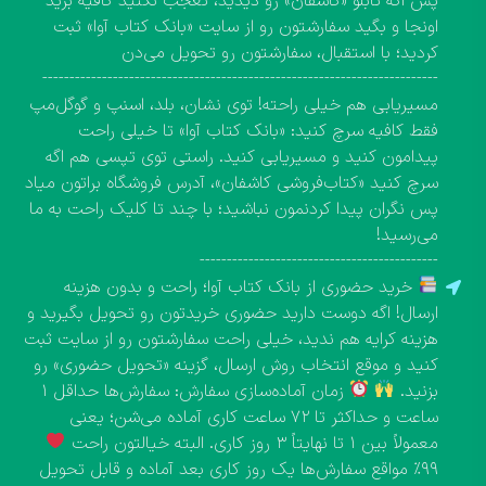
پس اگه تابلو «کاشفان» رو دیدید، تعجب نکنید کافیه برید
اونجا و بگید سفارشتون رو از سایت «بانک کتاب آوا» ثبت
کردید؛ با استقبال، سفارشتون رو تحویل می‌دن
-------------------------------------------------------------------------
مسیریابی هم خیلی راحته! توی نشان، بلد، اسنپ و گوگل‌مپ
فقط کافیه سرچ کنید: «بانک کتاب آوا» تا خیلی راحت
پیدامون کنید و مسیریابی کنید. راستی توی تپسی هم اگه
سرچ کنید «کتاب‌فروشی کاشفان»، آدرس فروشگاه براتون میاد
پس نگران پیدا کردنمون نباشید؛ با چند تا کلیک راحت به ما
می‌رسید!
--------------------------------------------
خرید حضوری از بانک کتاب آوا؛ راحت و بدون هزینه
ارسال! اگه دوست دارید حضوری خریدتون رو تحویل بگیرید و
هزینه کرایه هم ندید، خیلی راحت سفارشتون رو از سایت ثبت
کنید و موقع انتخاب روش ارسال، گزینه «تحویل حضوری» رو
بزنید.
زمان آماده‌سازی سفارش: سفارش‌ها حداقل ۱
ساعت و حداکثر تا ۷۲ ساعت کاری آماده می‌شن؛ یعنی
معمولاً بین ۱ تا نهایتاً ۳ روز کاری. البته خیالتون راحت
۹۹٪ مواقع سفارش‌ها یک روز کاری بعد آماده و قابل تحویل