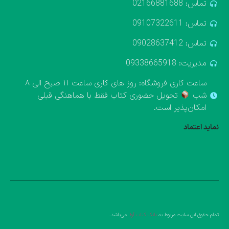
تماس: 02166881688
تماس: 09107322611
تماس: 09028637412
مدیریت: 09338665918
ساعت کاری فروشگاه: روز های کاری ساعت ۱۱ صبح الی ۸
شب
تحویل حضوری کتاب فقط با هماهنگی قبلی
امکان‌پذیر است.
نماید اعتماد
تمام حقوق این سایت مربوط به
بانک کتاب آوا
می‌باشد.