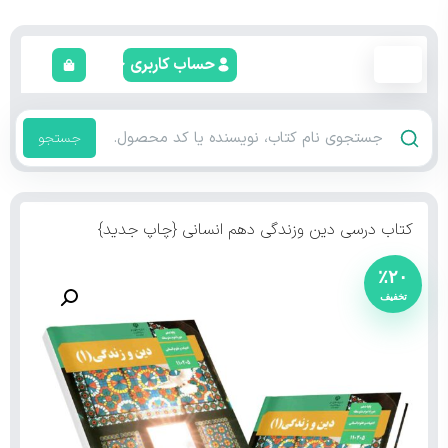
حساب کاربری
جستجو
کتاب درسی دین وزندگی دهم انسانی {چاپ جدید}
٪۲۰