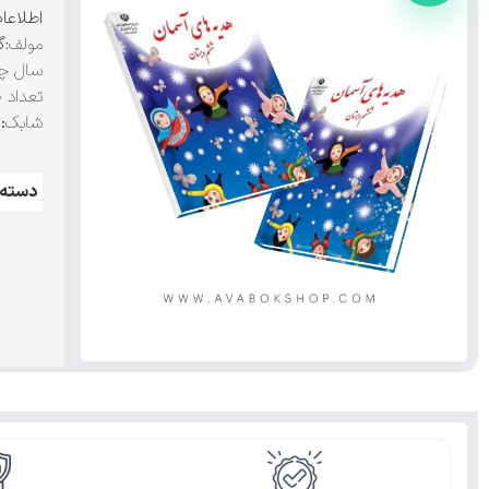
اطلاعا
مولف:
گ
سال چا
تعداد 
شابک
:9789640524800
دسته: