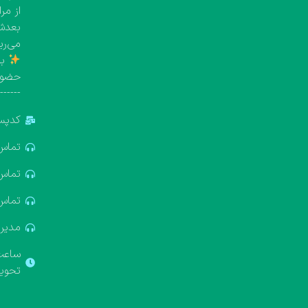
از مر
بعدش 
می‌ری
با
حضور
-------
کدپستی: 5
تماس: 881688
تماس: 322611
تماس: 637412
مدیریت: 18
ساعت ک
تحویل