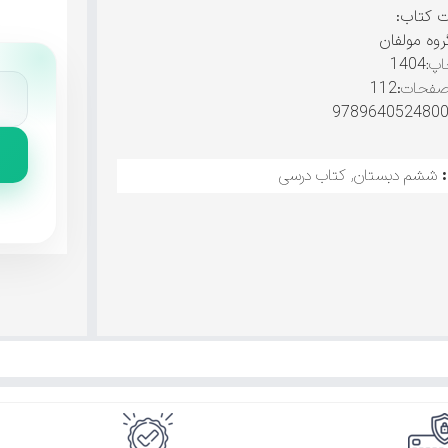
ت کتاب:
روه مولفان
پ:
1404
صفحات
:112
ششم دبستان
,
کتاب درسی