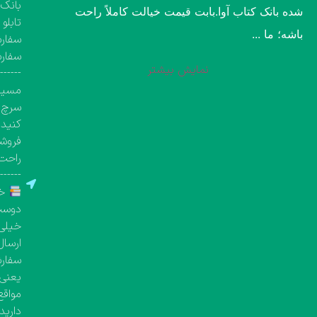
بانک 
شده بانک کتاب آوا.​بابت قیمت خیالت کاملاً راحت
تابلو
باشه؛ ما ...
سفارش
سفار
نمایش بیشتر
-------
مسیری
سرچ ک
کنید.
فروشگ
راحت 
-------
خر
دوست 
خیلی 
ارسال
یعنی معمولاً بین 
مواقع
دارید