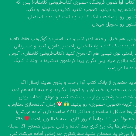
کتاب آوا همون فروشگاه حضوری کتاب‌فروشی کاشفانه! پس اگه
 «کاشفان» رو دیدید، تعجب نکنید کافیه برید اونجا و بگید
تون رو از سایت «بانک کتاب آوا» ثبت کردید؛ با استقبال،
شتون رو تحویل می‌دن
------------------------------------------------------------------
ابی هم خیلی راحته! توی نشان، بلد، اسنپ و گوگل‌مپ فقط کافیه
نید: «بانک کتاب آوا» تا خیلی راحت پیدامون کنید و مسیریابی
 راستی توی تپسی هم اگه سرچ کنید «کتاب‌فروشی کاشفان»، آدرس
اه براتون میاد پس نگران پیدا کردنمون نباشید؛ با چند تا کلیک
به ما می‌رسید!
-------------------------------------
ید حضوری از بانک کتاب آوا؛ راحت و بدون هزینه ارسال! اگه
دارید حضوری خریدتون رو تحویل بگیرید و هزینه کرایه هم ندید،
راحت سفارشتون رو از سایت ثبت کنید و موقع انتخاب روش
، گزینه «تحویل حضوری» رو بزنید.
زمان آماده‌سازی سفارش:
سفارش‌ها حداقل ۱ ساعت و حداکثر تا ۷۲ ساعت کاری آماده می‌شن؛
۱ تا نهایتاً ۳ روز کاری. البته خیالتون راحت
۹۹٪
 سفارش‌ها یک روز کاری بعد آماده و قابل تحویل هستن. اگه عجله
 یا می‌خواید مطمئن بشید سفارشتون چه زمانی آماده می‌شه، قبل