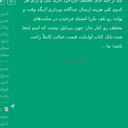
باید از چند جای مختلف خُردخُرد خرید کنی و برای هر
کدوم کلی هزینه ارسال جداگانه بپردازی؟​دیگه وقت و
آدرس 
پولت رو تلف نکن! اشتباهِ چرخیدن در سایت‌های
منیری
پلاک ۱۳۶۰، طبقه اول تک واحد مشخص( کتاب‌فروشی 
مختلف رو کنار بذار؛ چون بی‌دلیل نیست که اسم اینجا
بانک 
شده بانک کتاب آوا.​بابت قیمت خیالت کاملاً راحت
تابلو
باشه؛ ما ...
سفارش
سفار
نمایش بیشتر
-------
مسیری
سرچ ک
کنید.
فروشگ
راحت 
-------
خر
دوست 
خیلی 