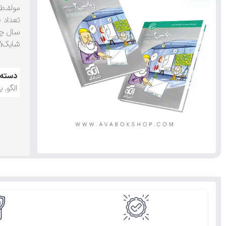
مولف:
ن
تعداد 
سال چ
شابک
:۹۷۸۶۰۰۷۹۵۰۶۹۲
دسته:
الگو
,
ی