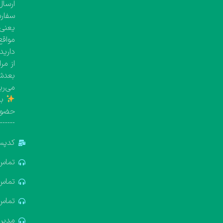
ارسال
یعنی معمولاً بین 
مواقع
دارید
از مر
بعدش 
می‌ری
با
حضور
-------
کدپستی: 5
تماس: 881688
تماس: 322611
تماس: 637412
مدیریت: 18