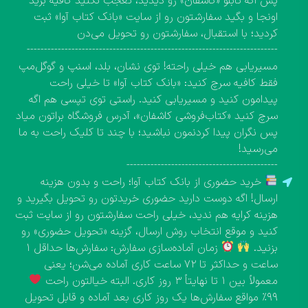
پس اگه تابلو «کاشفان» رو دیدید، تعجب نکنید کافیه برید
اونجا و بگید سفارشتون رو از سایت «بانک کتاب آوا» ثبت
کردید؛ با استقبال، سفارشتون رو تحویل می‌دن
-------------------------------------------------------------------------
مسیریابی هم خیلی راحته! توی نشان، بلد، اسنپ و گوگل‌مپ
فقط کافیه سرچ کنید: «بانک کتاب آوا» تا خیلی راحت
پیدامون کنید و مسیریابی کنید. راستی توی تپسی هم اگه
سرچ کنید «کتاب‌فروشی کاشفان»، آدرس فروشگاه براتون میاد
پس نگران پیدا کردنمون نباشید؛ با چند تا کلیک راحت به ما
می‌رسید!
--------------------------------------------
خرید حضوری از بانک کتاب آوا؛ راحت و بدون هزینه
ارسال! اگه دوست دارید حضوری خریدتون رو تحویل بگیرید و
هزینه کرایه هم ندید، خیلی راحت سفارشتون رو از سایت ثبت
کنید و موقع انتخاب روش ارسال، گزینه «تحویل حضوری» رو
بزنید.
زمان آماده‌سازی سفارش: سفارش‌ها حداقل ۱
ساعت و حداکثر تا ۷۲ ساعت کاری آماده می‌شن؛ یعنی
معمولاً بین ۱ تا نهایتاً ۳ روز کاری. البته خیالتون راحت
۹۹٪ مواقع سفارش‌ها یک روز کاری بعد آماده و قابل تحویل