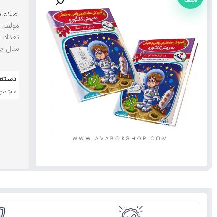
اطلاعا
مولف:
ف
تعداد 
سال چ
دسته:
مجموع