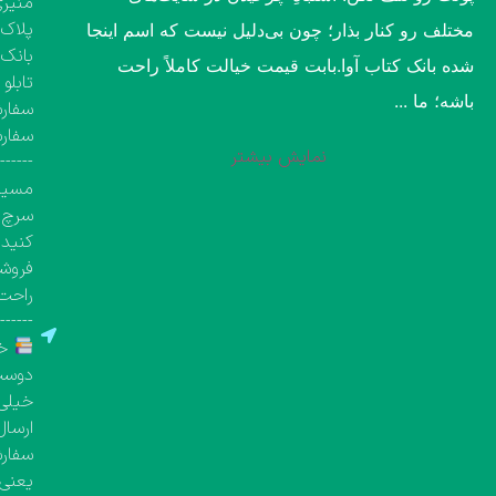
منیری
پلاک ۱۳۶۰، طبقه اول تک واحد مشخص( کتاب‌فروشی 
مختلف رو کنار بذار؛ چون بی‌دلیل نیست که اسم اینجا
بانک 
شده بانک کتاب آوا.​بابت قیمت خیالت کاملاً راحت
تابلو
باشه؛ ما ...
سفارش
سفار
نمایش بیشتر
-------
مسیری
سرچ ک
کنید.
فروشگ
راحت 
-------
خر
دوست 
خیلی 
ارسال
یعنی معمولاً بین 