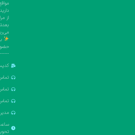
مواقع
دارید
از مر
بعدش 
می‌ری
با
حضور
-------
کدپستی: 5
تماس: 881688
تماس: 322611
تماس: 637412
مدیریت: 18
ساعت ک
تحویل