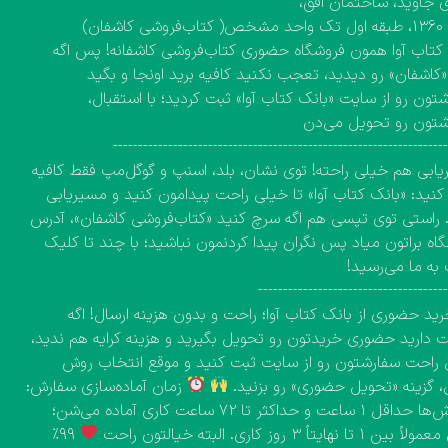
 جاوید، ساختمان افق،
کاشفان)
کتاب آوا همون فروشگاه حضوری کتاب‌فروشی کاشفانه! پس اگه
 «کاشفان» رو دیدید، تعجب نکنید کافیه برید اونجا و بگید
تون رو از سایت «بانک کتاب آوا» ثبت کردید؛ با استقبال،
شتون رو تحویل می‌دن
------------------------------------------------------------------
ابی هم خیلی راحته! توی نشان، بلد، اسنپ و گوگل‌مپ فقط کافیه
نید: «بانک کتاب آوا» تا خیلی راحت پیدامون کنید و مسیریابی
 راستی توی تپسی هم اگه سرچ کنید «کتاب‌فروشی کاشفان»، آدرس
اه براتون میاد پس نگران پیدا کردنمون نباشید؛ با چند تا کلیک
به ما می‌رسید!
-------------------------------------
ید حضوری از بانک کتاب آوا؛ راحت و بدون هزینه ارسال! اگه
دارید حضوری خریدتون رو تحویل بگیرید و هزینه کرایه هم ندید،
راحت سفارشتون رو از سایت ثبت کنید و موقع انتخاب روش
، گزینه «تحویل حضوری» رو بزنید.
زمان آماده‌سازی سفارش:
سفارش‌ها حداقل ۱ ساعت و حداکثر تا ۷۲ ساعت کاری آماده می‌شن؛
۱ تا نهایتاً ۳ روز کاری. البته خیالتون راحت
۹۹٪