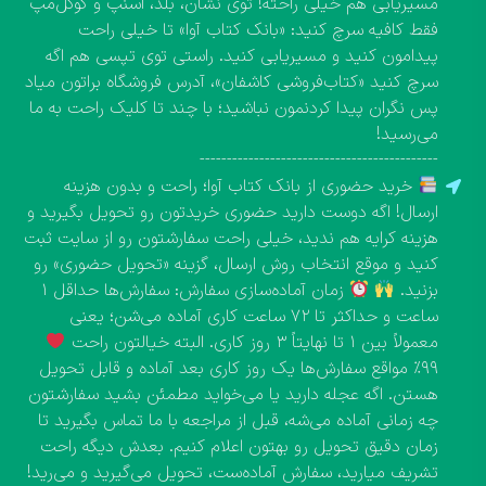
مسیریابی هم خیلی راحته! توی نشان، بلد، اسنپ و گوگل‌مپ
فقط کافیه سرچ کنید: «بانک کتاب آوا» تا خیلی راحت
پیدامون کنید و مسیریابی کنید. راستی توی تپسی هم اگه
سرچ کنید «کتاب‌فروشی کاشفان»، آدرس فروشگاه براتون میاد
پس نگران پیدا کردنمون نباشید؛ با چند تا کلیک راحت به ما
می‌رسید!
--------------------------------------------
خرید حضوری از بانک کتاب آوا؛ راحت و بدون هزینه
ارسال! اگه دوست دارید حضوری خریدتون رو تحویل بگیرید و
هزینه کرایه هم ندید، خیلی راحت سفارشتون رو از سایت ثبت
کنید و موقع انتخاب روش ارسال، گزینه «تحویل حضوری» رو
بزنید.
زمان آماده‌سازی سفارش: سفارش‌ها حداقل ۱
ساعت و حداکثر تا ۷۲ ساعت کاری آماده می‌شن؛ یعنی
معمولاً بین ۱ تا نهایتاً ۳ روز کاری. البته خیالتون راحت
۹۹٪ مواقع سفارش‌ها یک روز کاری بعد آماده و قابل تحویل
هستن. اگه عجله دارید یا می‌خواید مطمئن بشید سفارشتون
چه زمانی آماده می‌شه، قبل از مراجعه با ما تماس بگیرید تا
زمان دقیق تحویل رو بهتون اعلام کنیم. بعدش دیگه راحت
تشریف میارید، سفارش آماده‌ست، تحویل می‌گیرید و می‌رید!