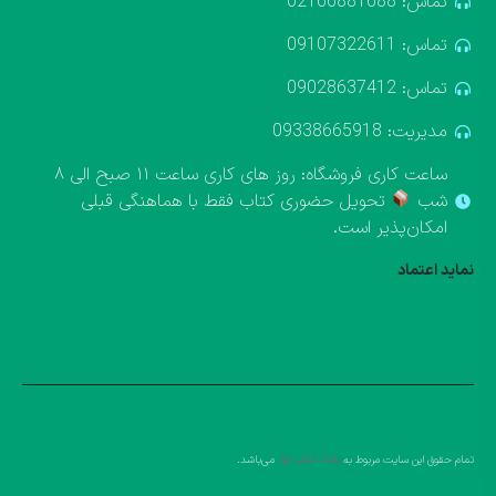
تماس: 02166881688
تماس: 09107322611
تماس: 09028637412
مدیریت: 09338665918
ساعت کاری فروشگاه: روز های کاری ساعت ۱۱ صبح الی ۸
شب
تحویل حضوری کتاب فقط با هماهنگی قبلی
امکان‌پذیر است.
نماید اعتماد
تمام حقوق این سایت مربوط به
بانک کتاب آوا
می‌باشد.