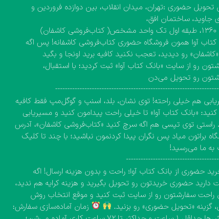
تحویل حضوری :تهران، میدان انقلاب، بین دوازده فروردین و
 جاوید، ساختمان افق،
کاشفان)
کتاب آوا همون فروشگاه حضوری کتاب‌فروشی کاشفانه! پس اگه
 «کاشفان» رو دیدید، تعجب نکنید کافیه برید اونجا و بگید
تون رو از سایت «بانک کتاب آوا» ثبت کردید؛ با استقبال،
شتون رو تحویل می‌دن
------------------------------------------------------------------
ابی هم خیلی راحته! توی نشان، بلد، اسنپ و گوگل‌مپ فقط کافیه
نید: «بانک کتاب آوا» تا خیلی راحت پیدامون کنید و مسیریابی
 راستی توی تپسی هم اگه سرچ کنید «کتاب‌فروشی کاشفان»، آدرس
اه براتون میاد پس نگران پیدا کردنمون نباشید؛ با چند تا کلیک
به ما می‌رسید!
-------------------------------------
ید حضوری از بانک کتاب آوا؛ راحت و بدون هزینه ارسال! اگه
دارید حضوری خریدتون رو تحویل بگیرید و هزینه کرایه هم ندید،
راحت سفارشتون رو از سایت ثبت کنید و موقع انتخاب روش
، گزینه «تحویل حضوری» رو بزنید.
زمان آماده‌سازی سفارش:
سفارش‌ها حداقل ۱ ساعت و حداکثر تا ۷۲ ساعت کاری آماده می‌شن؛