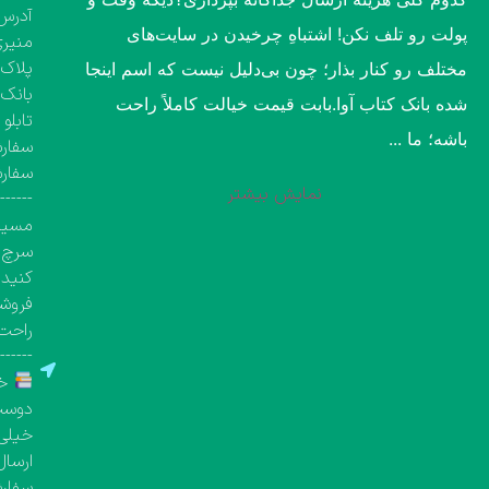
آدرس 
پولت رو تلف نکن! اشتباهِ چرخیدن در سایت‌های
منیری
پلاک ۱۳۶۰، طبقه اول تک واحد مشخص( کتاب‌فروشی 
مختلف رو کنار بذار؛ چون بی‌دلیل نیست که اسم اینجا
بانک 
شده بانک کتاب آوا.​بابت قیمت خیالت کاملاً راحت
تابلو
باشه؛ ما ...
سفارش
سفار
نمایش بیشتر
-------
مسیری
سرچ ک
کنید.
فروشگ
راحت 
-------
خر
دوست 
خیلی 
ارسال