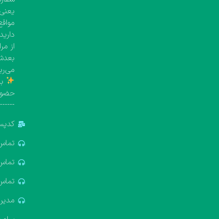
یعنی معمولاً بین 
مواقع
دارید
از مر
بعدش 
می‌ری
با
حضور
-------
کدپستی: 5
تماس: 881688
تماس: 322611
تماس: 637412
مدیریت: 18