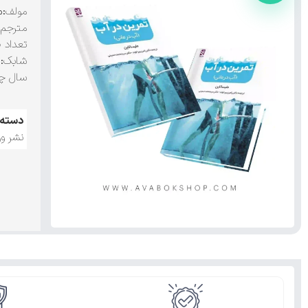
مولف
:م
مترجم
:
تعداد 
شابک
:۹۷۸۶۰۰۷۳۵۶۹۲۰
سال چ
دسته:
نشر ور