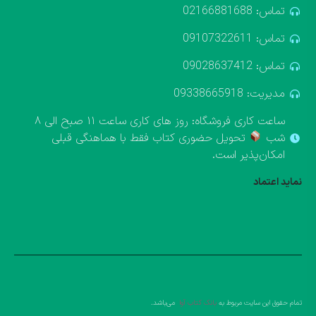
تماس: 02166881688
تماس: 09107322611
تماس: 09028637412
مدیریت: 09338665918
ساعت کاری فروشگاه: روز های کاری ساعت ۱۱ صبح الی ۸
شب
تحویل حضوری کتاب فقط با هماهنگی قبلی
امکان‌پذیر است.
نماید اعتماد
تمام حقوق این سایت مربوط به
بانک کتاب آوا
می‌باشد.