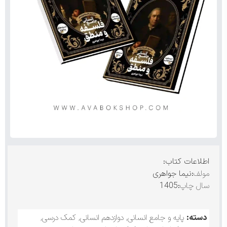
اطلاعات کتاب:
مولف
:نیما جواهری
سال چاپ
:1405
دسته:
پایه و جامع انسانی
,
دوازدهم انسانی
,
کمک درسی
,