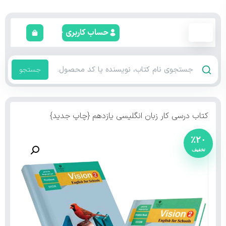
حساب کاربری
جستجو
کتاب درسی کار زبان انگلیسی یازدهم {چاپ جدید}
٪۲۰