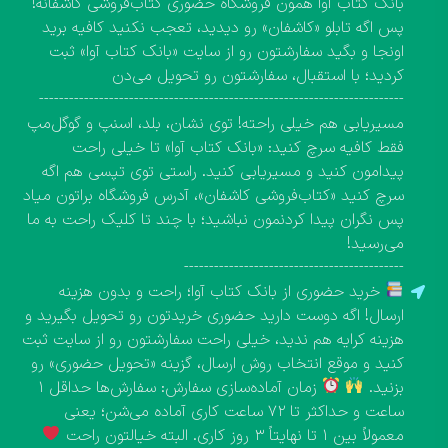
بانک کتاب آوا همون فروشگاه حضوری کتاب‌فروشی کاشفانه!
پس اگه تابلو «کاشفان» رو دیدید، تعجب نکنید کافیه برید
اونجا و بگید سفارشتون رو از سایت «بانک کتاب آوا» ثبت
کردید؛ با استقبال، سفارشتون رو تحویل می‌دن
-------------------------------------------------------------------------
مسیریابی هم خیلی راحته! توی نشان، بلد، اسنپ و گوگل‌مپ
فقط کافیه سرچ کنید: «بانک کتاب آوا» تا خیلی راحت
پیدامون کنید و مسیریابی کنید. راستی توی تپسی هم اگه
سرچ کنید «کتاب‌فروشی کاشفان»، آدرس فروشگاه براتون میاد
پس نگران پیدا کردنمون نباشید؛ با چند تا کلیک راحت به ما
می‌رسید!
--------------------------------------------
خرید حضوری از بانک کتاب آوا؛ راحت و بدون هزینه
ارسال! اگه دوست دارید حضوری خریدتون رو تحویل بگیرید و
هزینه کرایه هم ندید، خیلی راحت سفارشتون رو از سایت ثبت
کنید و موقع انتخاب روش ارسال، گزینه «تحویل حضوری» رو
بزنید.
زمان آماده‌سازی سفارش: سفارش‌ها حداقل ۱
ساعت و حداکثر تا ۷۲ ساعت کاری آماده می‌شن؛ یعنی
معمولاً بین ۱ تا نهایتاً ۳ روز کاری. البته خیالتون راحت