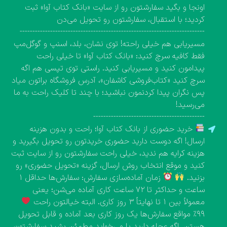
اونجا و بگید سفارشتون رو از سایت «بانک کتاب آوا» ثبت
کردید؛ با استقبال، سفارشتون رو تحویل می‌دن
-------------------------------------------------------------------------
مسیریابی هم خیلی راحته! توی نشان، بلد، اسنپ و گوگل‌مپ
فقط کافیه سرچ کنید: «بانک کتاب آوا» تا خیلی راحت
پیدامون کنید و مسیریابی کنید. راستی توی تپسی هم اگه
سرچ کنید «کتاب‌فروشی کاشفان»، آدرس فروشگاه براتون میاد
پس نگران پیدا کردنمون نباشید؛ با چند تا کلیک راحت به ما
می‌رسید!
--------------------------------------------
خرید حضوری از بانک کتاب آوا؛ راحت و بدون هزینه
ارسال! اگه دوست دارید حضوری خریدتون رو تحویل بگیرید و
هزینه کرایه هم ندید، خیلی راحت سفارشتون رو از سایت ثبت
کنید و موقع انتخاب روش ارسال، گزینه «تحویل حضوری» رو
بزنید.
زمان آماده‌سازی سفارش: سفارش‌ها حداقل ۱
ساعت و حداکثر تا ۷۲ ساعت کاری آماده می‌شن؛ یعنی
معمولاً بین ۱ تا نهایتاً ۳ روز کاری. البته خیالتون راحت
۹۹٪ مواقع سفارش‌ها یک روز کاری بعد آماده و قابل تحویل
هستن. اگه عجله دارید یا می‌خواید مطمئن بشید سفارشتون