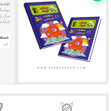
اطلاعا
مولف
:گ
سال چ
شابک
:9786000005399
دسته:
چی