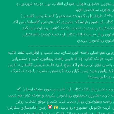
تحویل حضوری :تهران، میدان انقلاب، بین دوازده فروردین و
 جاوید، ساختمان افق،
کاشفان)
کتاب آوا همون فروشگاه حضوری کتاب‌فروشی کاشفانه! پس اگه
 «کاشفان» رو دیدید، تعجب نکنید کافیه برید اونجا و بگید
تون رو از سایت «بانک کتاب آوا» ثبت کردید؛ با استقبال،
شتون رو تحویل می‌دن
------------------------------------------------------------------
ابی هم خیلی راحته! توی نشان، بلد، اسنپ و گوگل‌مپ فقط کافیه
نید: «بانک کتاب آوا» تا خیلی راحت پیدامون کنید و مسیریابی
 راستی توی تپسی هم اگه سرچ کنید «کتاب‌فروشی کاشفان»، آدرس
اه براتون میاد پس نگران پیدا کردنمون نباشید؛ با چند تا کلیک
به ما می‌رسید!
-------------------------------------
ید حضوری از بانک کتاب آوا؛ راحت و بدون هزینه ارسال! اگه
دارید حضوری خریدتون رو تحویل بگیرید و هزینه کرایه هم ندید،
راحت سفارشتون رو از سایت ثبت کنید و موقع انتخاب روش
، گزینه «تحویل حضوری» رو بزنید.
زمان آماده‌سازی سفارش:
سفارش‌ها حداقل ۱ ساعت و حداکثر تا ۷۲ ساعت کاری آماده می‌شن؛