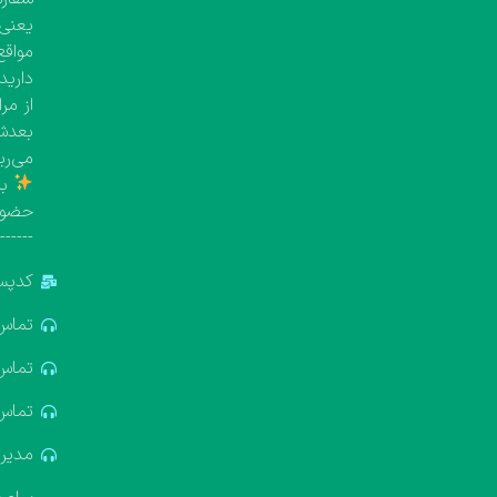
یعنی معمولاً بین 
مواقع
دارید
از مر
بعدش 
می‌ری
با
حضور
-------
کدپستی: 5
تماس: 881688
تماس: 322611
تماس: 637412
مدیریت: 18