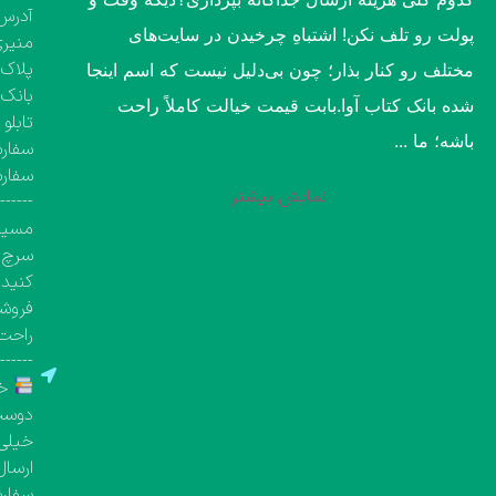
آدرس 
پولت رو تلف نکن! اشتباهِ چرخیدن در سایت‌های
منیری
پلاک ۱۳۶۰، طبقه اول تک واحد مشخص( کتاب‌فروشی 
مختلف رو کنار بذار؛ چون بی‌دلیل نیست که اسم اینجا
بانک 
شده بانک کتاب آوا.​بابت قیمت خیالت کاملاً راحت
تابلو
باشه؛ ما ...
سفارش
سفار
نمایش بیشتر
-------
مسیری
سرچ ک
کنید.
فروشگ
راحت 
-------
خر
دوست 
خیلی 
ارسال