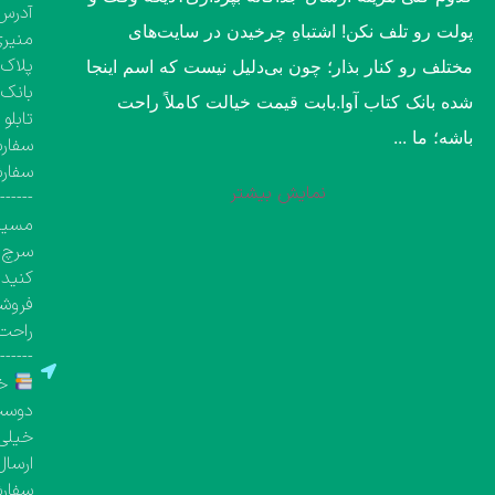
آدرس 
پولت رو تلف نکن! اشتباهِ چرخیدن در سایت‌های
منیری
پلاک ۱۳۶۰، طبقه اول تک واحد مشخص( کتاب‌فروشی 
مختلف رو کنار بذار؛ چون بی‌دلیل نیست که اسم اینجا
بانک 
شده بانک کتاب آوا.​بابت قیمت خیالت کاملاً راحت
تابلو
باشه؛ ما ...
سفارش
سفار
نمایش بیشتر
-------
مسیری
سرچ ک
کنید.
فروشگ
راحت 
-------
خر
دوست 
خیلی 
ارسال