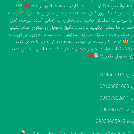
۱ تا نهایتاً ۳ روز کاری. البته خیالتون راحت
۹۹٪
 سفارش‌ها یک روز کاری بعد آماده و قابل تحویل هستن. اگه عجله
 یا می‌خواید مطمئن بشید سفارشتون چه زمانی آماده می‌شه، قبل
اجعه با ما تماس بگیرید تا زمان دقیق تحویل رو بهتون اعلام کنیم.
دیگه راحت تشریف میارید، سفارش آماده‌ست، تحویل می‌گیرید و
د!
نه منتظر پست می‌مونید، نه هزینه کرایه پرداخت می‌کنید.
 بانک کتاب آوا، هر جور راحت‌ترید خرید کنید؛ آنلاین سفارش بدید،
ی تحویل بگیرید!
---------------------------------------------------------------
131466391
02166
09107
09028
093386659
اری فروشگاه: روز های کاری ساعت ۱۱ صبح الی ۸ شب