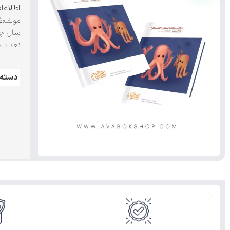
اطلاعا
مولف
:ش
سال چا
تعداد 
دسته: