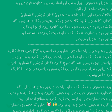
تحویل حضوری :تهران، میدان انقلاب، بین دوازده فروردین و
 جاوید، ساختمان افق،
کاشفان)
کتاب آوا همون فروشگاه حضوری کتاب‌فروشی کاشفانه! پس اگه
 «کاشفان» رو دیدید، تعجب نکنید کافیه برید اونجا و بگید
تون رو از سایت «بانک کتاب آوا» ثبت کردید؛ با استقبال،
شتون رو تحویل می‌دن
------------------------------------------------------------------
ابی هم خیلی راحته! توی نشان، بلد، اسنپ و گوگل‌مپ فقط کافیه
نید: «بانک کتاب آوا» تا خیلی راحت پیدامون کنید و مسیریابی
 راستی توی تپسی هم اگه سرچ کنید «کتاب‌فروشی کاشفان»، آدرس
اه براتون میاد پس نگران پیدا کردنمون نباشید؛ با چند تا کلیک
به ما می‌رسید!
-------------------------------------
ید حضوری از بانک کتاب آوا؛ راحت و بدون هزینه ارسال! اگه
دارید حضوری خریدتون رو تحویل بگیرید و هزینه کرایه هم ندید،
راحت سفارشتون رو از سایت ثبت کنید و موقع انتخاب روش
، گزینه «تحویل حضوری» رو بزنید.
زمان آماده‌سازی سفارش:
سفارش‌ها حداقل ۱ ساعت و حداکثر تا ۷۲ ساعت کاری آماده می‌شن؛