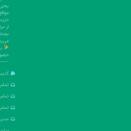
یعنی معمولاً بین 
مواقع
دارید
از مر
بعدش 
می‌ری
با
حضور
-------
کدپستی: 5
تماس: 881688
تماس: 322611
تماس: 637412
مدیریت: 18
ساعت ک