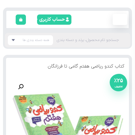
حساب کاربری
کتاب کندو ریاضی هفتم گامی تا فرزانگان
٪۲۵