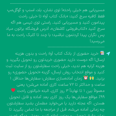
-------------------------------------------------------------------------
مسیریابی هم خیلی راحته! توی نشان، بلد، اسنپ و گوگل‌مپ
فقط کافیه سرچ کنید: «بانک کتاب آوا» تا خیلی راحت
پیدامون کنید و مسیریابی کنید. راستی توی تپسی هم اگه
سرچ کنید «کتاب‌فروشی کاشفان»، آدرس فروشگاه براتون میاد
پس نگران پیدا کردنمون نباشید؛ با چند تا کلیک راحت به ما
می‌رسید!
--------------------------------------------
خرید حضوری از بانک کتاب آوا؛ راحت و بدون هزینه
ارسال! اگه دوست دارید حضوری خریدتون رو تحویل بگیرید و
هزینه کرایه هم ندید، خیلی راحت سفارشتون رو از سایت ثبت
کنید و موقع انتخاب روش ارسال، گزینه «تحویل حضوری» رو
بزنید.
زمان آماده‌سازی سفارش: سفارش‌ها حداقل ۱
ساعت و حداکثر تا ۷۲ ساعت کاری آماده می‌شن؛ یعنی
معمولاً بین ۱ تا نهایتاً ۳ روز کاری. البته خیالتون راحت
۹۹٪ مواقع سفارش‌ها یک روز کاری بعد آماده و قابل تحویل
هستن. اگه عجله دارید یا می‌خواید مطمئن بشید سفارشتون
چه زمانی آماده می‌شه، قبل از مراجعه با ما تماس بگیرید تا
زمان دقیق تحویل رو بهتون اعلام کنیم. بعدش دیگه راحت