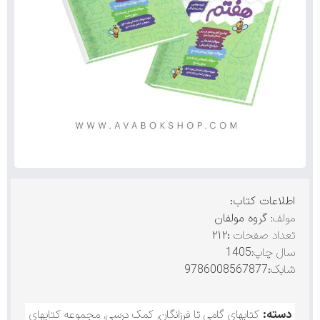
اطلاعات کتاب:
مولف:
گروه مولفان
تعداد صفحات
:۲۱۲
سال چاپ:
1405
شابک
:9786008567877
دسته:
کتابهای گامی تا فرزانگان
,
کمک درسی
,
مجموعه کتابهای