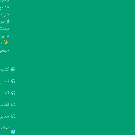
مواقع
دارید
از مر
بعدش 
می‌ری
با
حضور
-------
کدپستی: 5
تماس: 881688
تماس: 322611
تماس: 637412
مدیریت: 18
ساعت ک