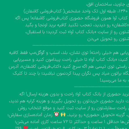
 جاوید، ساختمان افق،
کاشفان)
کتاب آوا همون فروشگاه حضوری کتاب‌فروشی کاشفانه! پس اگه
 «کاشفان» رو دیدید، تعجب نکنید کافیه برید اونجا و بگید
تون رو از سایت «بانک کتاب آوا» ثبت کردید؛ با استقبال،
شتون رو تحویل می‌دن
------------------------------------------------------------------
ابی هم خیلی راحته! توی نشان، بلد، اسنپ و گوگل‌مپ فقط کافیه
نید: «بانک کتاب آوا» تا خیلی راحت پیدامون کنید و مسیریابی
 راستی توی تپسی هم اگه سرچ کنید «کتاب‌فروشی کاشفان»، آدرس
اه براتون میاد پس نگران پیدا کردنمون نباشید؛ با چند تا کلیک
به ما می‌رسید!
-------------------------------------
ید حضوری از بانک کتاب آوا؛ راحت و بدون هزینه ارسال! اگه
دارید حضوری خریدتون رو تحویل بگیرید و هزینه کرایه هم ندید،
راحت سفارشتون رو از سایت ثبت کنید و موقع انتخاب روش
، گزینه «تحویل حضوری» رو بزنید.
زمان آماده‌سازی سفارش:
سفارش‌ها حداقل ۱ ساعت و حداکثر تا ۷۲ ساعت کاری آماده می‌شن؛
۱ تا نهایتاً ۳ روز کاری. البته خیالتون راحت
۹۹٪