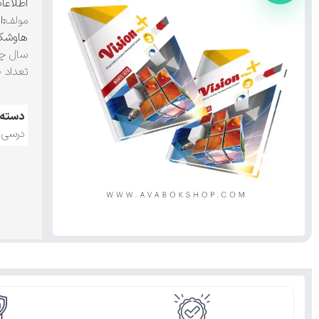
اطلاعا
مولف
:ا
هاوشکی
سال چ
تعداد 
دسته:
درسی