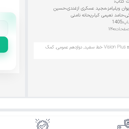
ت کتاب:
یوان ویلیامز،مجید عسکری ازغندی،حسین
،حامد نعیمی کیا،ریحانه نامنی
اپ
:1405
صفحات
:۱۲۰
Vision Plus خط سفید
,
دوازدهم عمومی
,
کمک