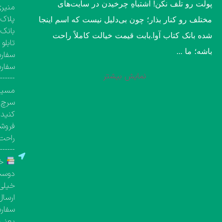
پولت رو تلف نکن! اشتباهِ چرخیدن در سایت‌های
منیری
پلاک ۱۳۶۰، طبقه اول تک واحد مشخص( کتاب‌فروشی 
مختلف رو کنار بذار؛ چون بی‌دلیل نیست که اسم اینجا
بانک 
شده بانک کتاب آوا.​بابت قیمت خیالت کاملاً راحت
تابلو
باشه؛ ما ...
سفارش
سفار
نمایش بیشتر
-------
مسیری
سرچ ک
کنید.
فروشگ
راحت 
-------
خر
دوست 
خیلی 
ارسال
یعنی معمولاً بین 